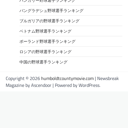
ハンガリー野球選手ランキング
バングラデシュ野球選手ランキング
ブルガリアの野球選手ランキング
ベトナム野球選手ランキング
ポーランド野球選手ランキング
ロシアの野球選手ランキング
中国の野球選手ランキング
Copyright © 2026
humboldtcountymovie.com
| Newsbreak
Magazine by
Ascendoor
| Powered by
WordPress
.