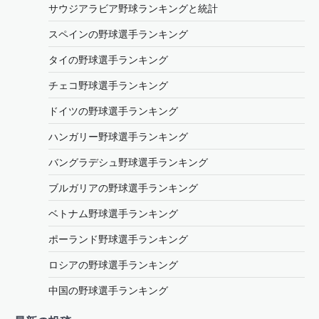
サウジアラビア野球ランキングと統計
スペインの野球選手ランキング
タイの野球選手ランキング
チェコ野球選手ランキング
ドイツの野球選手ランキング
ハンガリー野球選手ランキング
バングラデシュ野球選手ランキング
ブルガリアの野球選手ランキング
ベトナム野球選手ランキング
ポーランド野球選手ランキング
ロシアの野球選手ランキング
中国の野球選手ランキング