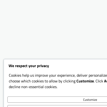
We respect your privacy
Cookies help us improve your experience, deliver personalize
choose which cookies to allow by clicking
Customize
. Click
A
decline non-essential cookies.
Customize