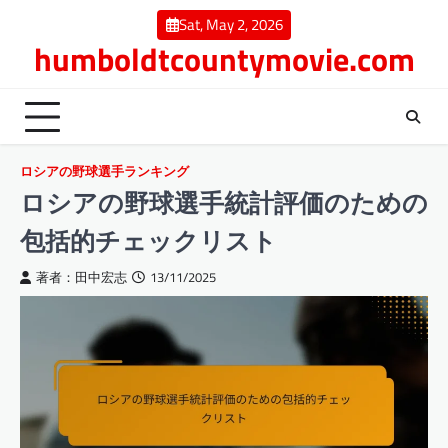
Skip
Sat, May 2, 2026
to
humboldtcountymovie.com
content
ロシアの野球選手ランキング
ロシアの野球選手統計評価のための
包括的チェックリスト
著者：田中宏志
13/11/2025