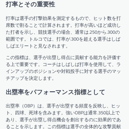
打率とその重要性
打率は選手の打撃効果を測定するもので、ヒット数を打
席数で割ることで計算されます。打率が高いほど成功し
た打者を示し、競技選手の場合、通常は.250から.300の
範囲です。トルコでは、打率が.300を超える選手はしば
しばエリートと見なされます。
この指標は、選手が出塁し得点に貢献する能力を評価す
る上で重要です。コーチはしばしば打率を使用して、ラ
インアップのポジションや対戦投手に対する選手のマッ
チアップを決定します。
出塁率をパフォーマンス指標として
出塁率（OBP）は、選手が出塁する頻度を反映し、ヒッ
ト、四球、死球を含みます。強いOBPは通常.350以上で
あり、選手が出塁し得点機会を創出するのに効果的であ
ることを示します。この指標は選手の全体的な攻撃貢献