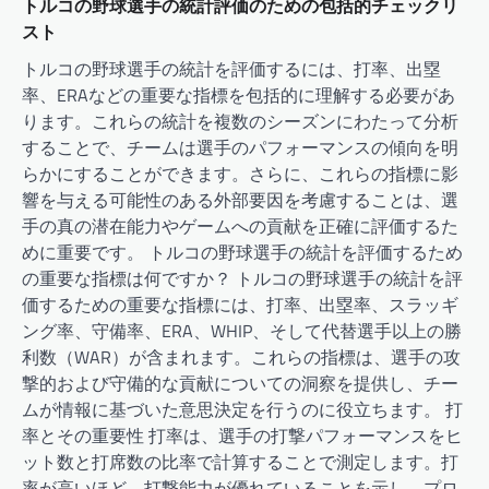
トルコの野球選手の統計評価のための包括的チェックリ
スト
トルコの野球選手の統計を評価するには、打率、出塁
率、ERAなどの重要な指標を包括的に理解する必要があ
ります。これらの統計を複数のシーズンにわたって分析
することで、チームは選手のパフォーマンスの傾向を明
らかにすることができます。さらに、これらの指標に影
響を与える可能性のある外部要因を考慮することは、選
手の真の潜在能力やゲームへの貢献を正確に評価するた
めに重要です。 トルコの野球選手の統計を評価するため
の重要な指標は何ですか？ トルコの野球選手の統計を評
価するための重要な指標には、打率、出塁率、スラッギ
ング率、守備率、ERA、WHIP、そして代替選手以上の勝
利数（WAR）が含まれます。これらの指標は、選手の攻
撃的および守備的な貢献についての洞察を提供し、チー
ムが情報に基づいた意思決定を行うのに役立ちます。 打
率とその重要性 打率は、選手の打撃パフォーマンスをヒ
ット数と打席数の比率で計算することで測定します。打
率が高いほど、打撃能力が優れていることを示し、プロ