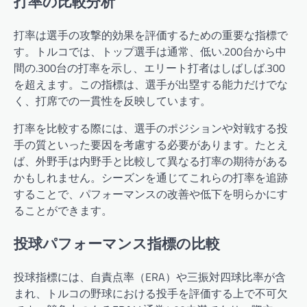
打率の比較分析
打率は選手の攻撃的効果を評価するための重要な指標で
す。トルコでは、トップ選手は通常、低い.200台から中
間の.300台の打率を示し、エリート打者はしばしば.300
を超えます。この指標は、選手が出塁する能力だけでな
く、打席での一貫性を反映しています。
打率を比較する際には、選手のポジションや対戦する投
手の質といった要因を考慮する必要があります。たとえ
ば、外野手は内野手と比較して異なる打率の期待がある
かもしれません。シーズンを通じてこれらの打率を追跡
することで、パフォーマンスの改善や低下を明らかにす
ることができます。
投球パフォーマンス指標の比較
投球指標には、自責点率（ERA）や三振対四球比率が含
まれ、トルコの野球における投手を評価する上で不可欠