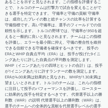
あることを示すと見なされます。この指標を評価するこ
とで、トルコのチームは打撃力で試合を変えることがで
きる選手を特定できます。 守備率と守備の貢献 守備率
は、成功したプレイの数と総チャンスの比率を計算する
守備指標です。高い守備率は、選手のフィールドでの信
頼性を示します。 トルコの野球では、守備率が.950を超
えると一般的に良いと見なされます。チームはこの指標
を評価し、エラーを最小限に抑え、守備の整合性を維持
できる信頼できる守備者を確保するべきです。 投手の
ERAとWHIP 自責点平均（ERA）は、投手が投げた9イニ
ングあたりに許した自責点の平均数を測定します。
WHIP（イニングあたりの四球とヒットの合計）は、投手
が1イニングあたりに許すランナーの数を測定します。
ERAが4.00未満は効果的と見なされ、WHIPが1.30未満は
望ましいとされます。トルコのチームは、これらの指標
に注目して投手のパフォーマンスを評価し、ロースター
に効果的な投手を特定するべきです。 代替選手以上の勝
利数（WAR）の説明 代替選手以上の勝利数（WAR）は、
選手のチームへの全体的な貢献を代替選手レベルの選手