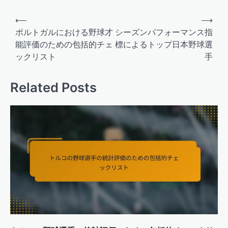
Post
⟵
⟶
navigation
ポルトガルにおける野球才
シーズンパフォーマンス指
能評価のための包括的チェ
標によるトップ日本野球選
ックリスト
手
Related Posts