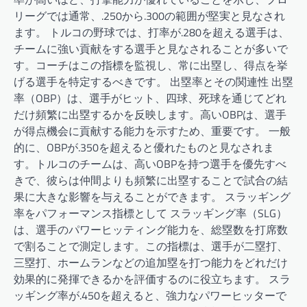
リーグでは通常、.250から.300の範囲が堅実と見なされ
ます。 トルコの野球では、打率が.280を超える選手は、
チームに強い貢献をする選手と見なされることが多いで
す。コーチはこの指標を監視し、常に出塁し、得点を挙
げる選手を特定するべきです。 出塁率とその関連性 出塁
率（OBP）は、選手がヒット、四球、死球を通じてどれ
だけ頻繁に出塁するかを反映します。高いOBPは、選手
が得点機会に貢献する能力を示すため、重要です。 一般
的に、OBPが.350を超えると優れたものと見なされま
す。トルコのチームは、高いOBPを持つ選手を優先すべ
きで、彼らは仲間よりも頻繁に出塁することで試合の結
果に大きな影響を与えることができます。 スラッギング
率をパフォーマンス指標として スラッギング率（SLG）
は、選手のパワーヒッティング能力を、総塁数を打席数
で割ることで測定します。この指標は、選手が二塁打、
三塁打、ホームランなどの追加塁を打つ能力をどれだけ
効果的に発揮できるかを評価するのに役立ちます。 スラ
ッギング率が.450を超えると、強力なパワーヒッターで