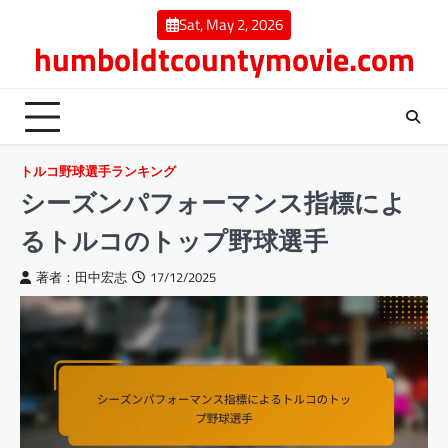
Skip
Sat, May 2, 2026
to
humboldtcountymovie.com
content
トルコ野球選手ランキング
シーズンパフォーマンス指標によ
るトルコのトップ野球選手
著者：田中宏志
17/12/2025